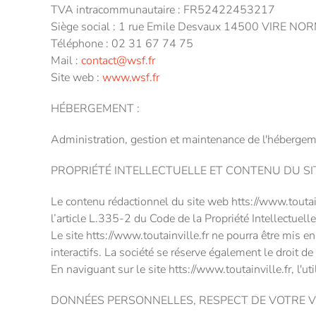
TVA intracommunautaire : FR52422453217
Siège social : 1 rue Emile Desvaux 14500 VIRE N
Téléphone : 02 31 67 74 75
Mail :
contact@wsf.fr
Site web :
www.wsf.fr
HÉBERGEMENT :
Administration, gestion et maintenance de l'hébe
PROPRIÉTÉ INTELLECTUELLE ET CONTENU DU SIT
Le contenu rédactionnel du site web htts://www.toutai
l’article L.335-2 du Code de la Propriété Intellectu
Le site htts://www.toutainville.fr ne pourra être mis 
interactifs. La société se réserve également le droit d
En naviguant sur le site htts://www.toutainville.fr, l'u
DONNÉES PERSONNELLES, RESPECT DE VOTRE VIE