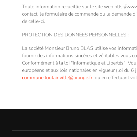
Toute information recueillie sur le site web htts://www.
contact, le formulaire de commande ou la demande d'ins
de celle-ci.
PROTECTION DES DONNÉES PERSONNELLES :
La société Monsieur Bruno BLAS utilise vos informati
fournir des informations sincères et véritables vous c
Conformément à la loi "Informatique et Libertés", Vou
européens et aux lois nationales en vigueur (loi du 6
commune.toutainville@orange.fr
, ou en effectuant 