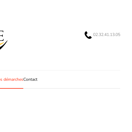
02.32.41.13.05
s démarches
Contact