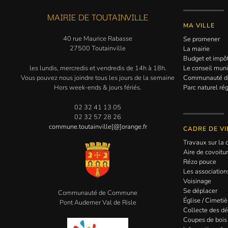
MAIRIE DE TOUTAINVILLE
MA VILLE
40 rue Maurice Rabasse
Se promener
27500 Toutainville
La mairie
Budget et impô
les lundis, mercredis et vendredis de 14h à 18h.
Le conseil muni
Vous pouvez nous joindre tous les jours de la semaine
Communauté 
Hors week-ends & jours fériés.
Parc naturel ré
02 32 41 13 05
02 32 57 28 26
commune.toutainville[@]orange.fr
CADRE DE VI
Travaux sur l
Aire de covoitu
Rézo pouce
Les association
Voisinage
Se déplacer
Communauté de Commune
Église / Cimetiè
Pont Audemer Val de Risle
Collecte des d
Coupes de bois