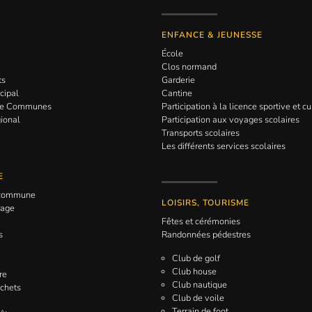
ENFANCE & JEUNESSE
École
Clos normand
ts
Garderie
cipal
Cantine
de Communes
Participation à la licence sportive et cu
gional
Participation aux voyages scolaires
Transports scolaires
Les différents services scolaires
E
a commune
LOISIRS, TOURISME
rage
Fêtes et cérémonies
s
Randonnées pédestres
Club de golf
Club house
re
Club nautique
échets
Club de voile
Terrain de foot