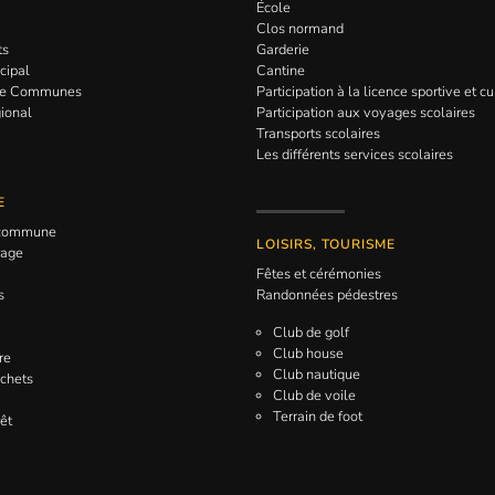
École
Clos normand
ts
Garderie
cipal
Cantine
de Communes
Participation à la licence sportive et cu
gional
Participation aux voyages scolaires
Transports scolaires
Les différents services scolaires
E
a commune
LOISIRS, TOURISME
rage
Fêtes et cérémonies
s
Randonnées pédestres
Club de golf
Club house
re
Club nautique
échets
Club de voile
Terrain de foot
êt