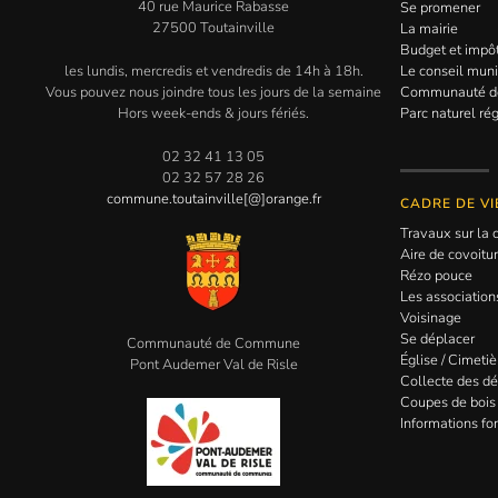
40 rue Maurice Rabasse
Se promener
27500 Toutainville
La mairie
Budget et impô
les lundis, mercredis et vendredis de 14h à 18h.
Le conseil muni
Vous pouvez nous joindre tous les jours de la semaine
Communauté 
Hors week-ends & jours fériés.
Parc naturel ré
02 32 41 13 05
02 32 57 28 26
commune.toutainville[@]orange.fr
CADRE DE VI
Travaux sur l
Aire de covoitu
Rézo pouce
Les association
Voisinage
Se déplacer
Communauté de Commune
Église / Cimetiè
Pont Audemer Val de Risle
Collecte des d
Coupes de bois
Informations for