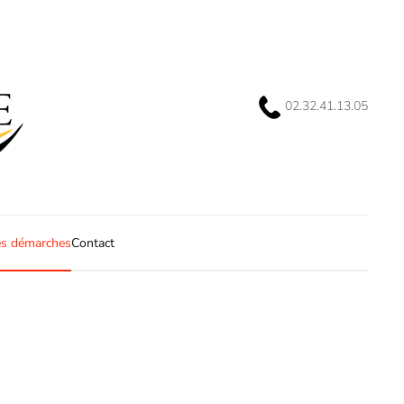
02.32.41.13.05
s démarches
Contact