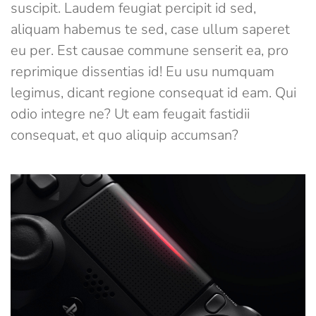
suscipit. Laudem feugiat percipit id sed,
aliquam habemus te sed, case ullum saperet
eu per. Est causae commune senserit ea, pro
reprimique dissentias id! Eu usu numquam
legimus, dicant regione consequat id eam. Qui
odio integre ne? Ut eam feugait fastidii
consequat, et quo aliquip accumsan?