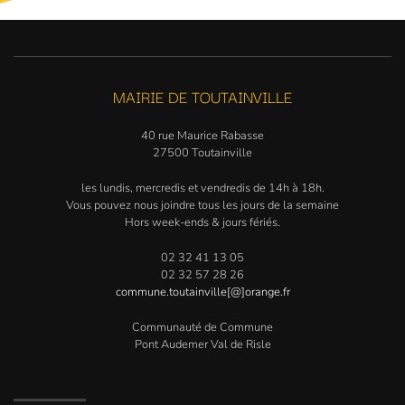
MAIRIE DE TOUTAINVILLE
40 rue Maurice Rabasse
27500 Toutainville
les lundis, mercredis et vendredis de 14h à 18h.
Vous pouvez nous joindre tous les jours de la semaine
Hors week-ends & jours fériés.
02 32 41 13 05
02 32 57 28 26
commune.toutainville[@]orange.fr
Communauté de Commune
Pont Audemer Val de Risle