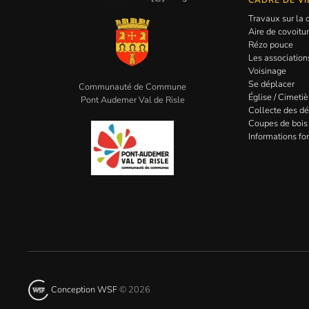
CADRE DE VI
Travaux sur l
Aire de covoitu
Rézo pouce
Les association
Voisinage
Se déplacer
Communauté de Commune
Église / Cimetiè
Pont Audemer Val de Risle
Collecte des d
Coupes de bois
Informations for
Conception WSF
©
2026