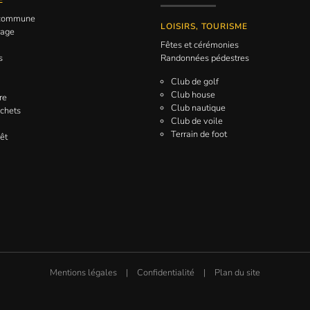
E
a commune
LOISIRS, TOURISME
rage
Fêtes et cérémonies
s
Randonnées pédestres
Club de golf
Club house
re
Club nautique
échets
Club de voile
Terrain de foot
êt
Mentions légales
|
Confidentialité
|
Plan du site