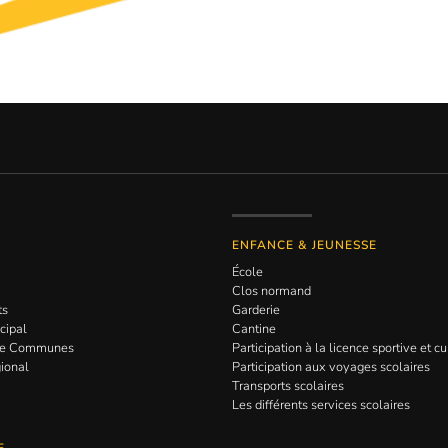
ENFANCE & JEUNESSE
École
Clos normand
ts
Garderie
cipal
Cantine
de Communes
Participation à la licence sportive et cu
gional
Participation aux voyages scolaires
Transports scolaires
Les différents services scolaires