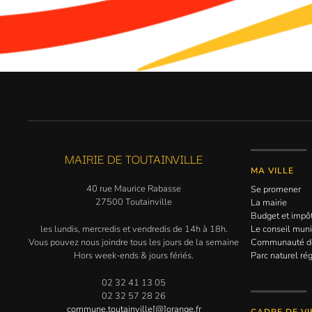
MAIRIE DE TOUTAINVILLE
MA VILLE
40 rue Maurice Rabasse
Se promener
27500 Toutainville
La mairie
Budget et impô
les lundis, mercredis et vendredis de 14h à 18h.
Le conseil muni
Vous pouvez nous joindre tous les jours de la semaine
Communauté 
Hors week-ends & jours fériés.
Parc naturel ré
02 32 41 13 05
02 32 57 28 26
commune.toutainville[@]orange.fr