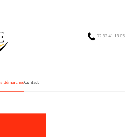
02.32.41.13.05
s démarches
Contact