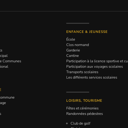
ENFANCE & JEUNESSE
École
Clos normand
ts
Garderie
cipal
Cantine
de Communes
Participation à la licence sportive et cu
gional
Participation aux voyages scolaires
Transports scolaires
Les différents services scolaires
E
a commune
LOISIRS, TOURISME
rage
Fêtes et cérémonies
s
Randonnées pédestres
Club de golf