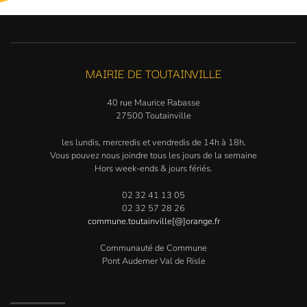
MAIRIE DE TOUTAINVILLE
40 rue Maurice Rabasse
27500 Toutainville
les lundis, mercredis et vendredis de 14h à 18h.
Vous pouvez nous joindre tous les jours de la semaine
Hors week-ends & jours fériés.
02 32 41 13 05
02 32 57 28 26
commune.toutainville[@]orange.fr
Communauté de Commune
Pont Audemer Val de Risle