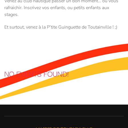
Venez au club nautique passer un bon moment… ou vous
rafraichir. Inscrivez vos enfants, ou petits enfants aux
stages.
Et surtout, venez à la P’tite Guinguette de Toutainville ! ;)
NO EVENTS FOUND!