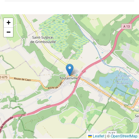
+
−
Leaflet
|
©
OpenStreetMap