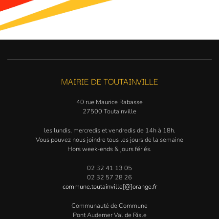
MAIRIE DE TOUTAINVILLE
40 rue Maurice Rabasse
27500 Toutainville
les lundis, mercredis et vendredis de 14h à 18h.
Vous pouvez nous joindre tous les jours de la semaine
Hors week-ends & jours fériés.
02 32 41 13 05
02 32 57 28 26
commune.toutainville[@]orange.fr
Communauté de Commune
Pont Audemer Val de Risle