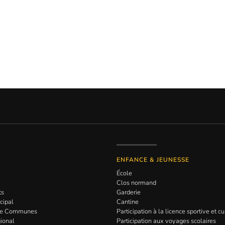
ENFANCE & JEUNESSE
École
Clos normand
ts
Garderie
cipal
Cantine
de Communes
Participation à la licence sportive et cu
gional
Participation aux voyages scolaires