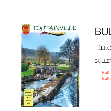
BU
TÉLÉ
BULLE
Bull
Bull