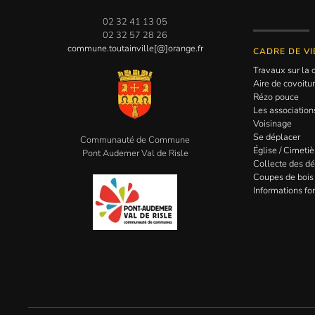
02 32 41 13 05
02 32 57 28 26
commune.toutainville[@]orange.fr
CADRE DE VI
Travaux sur l
Aire de covoitu
Rézo pouce
Les association
Voisinage
Se déplacer
Communauté de Commune
Église / Cimetiè
Pont Audemer Val de Risle
Collecte des d
Coupes de bois
Informations for