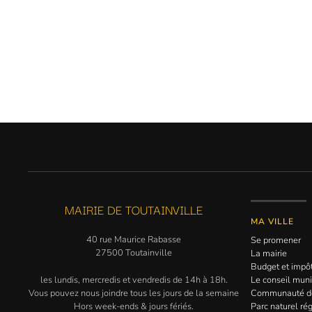
MAIRIE DE TOUTAINVILLE
MA VILLE
40 rue Maurice Rabasse
Se promener
27500 Toutainville
La mairie
Budget et impô
les lundis, mercredis et vendredis de 14h à 18h.
Le conseil muni
Vous pouvez nous joindre tous les jours de la semaine
Communauté 
Hors week-ends & jours fériés.
Parc naturel ré