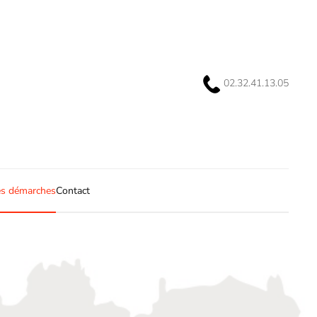
02.32.41.13.05
s démarches
Contact