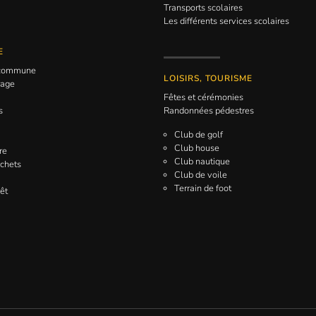
Transports scolaires
Les différents services scolaires
E
a commune
LOISIRS, TOURISME
rage
Fêtes et cérémonies
s
Randonnées pédestres
Club de golf
Club house
re
Club nautique
échets
Club de voile
Terrain de foot
êt