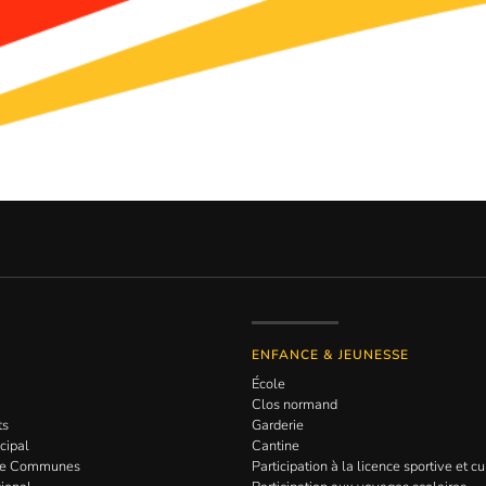
ENFANCE & JEUNESSE
École
Clos normand
ts
Garderie
cipal
Cantine
de Communes
Participation à la licence sportive et cu