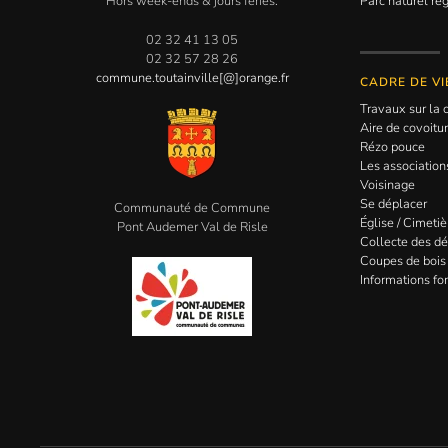
Hors week-ends & jours fériés.
Parc naturel ré
02 32 41 13 05
02 32 57 28 26
commune.toutainville[@]orange.fr
CADRE DE VI
Travaux sur l
Aire de covoitu
Rézo pouce
Les association
Voisinage
Se déplacer
Communauté de Commune
Église / Cimetiè
Pont Audemer Val de Risle
Collecte des d
Coupes de bois
Informations for