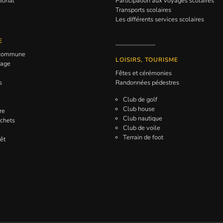
gional
Participation aux voyages scolaires
Transports scolaires
Les différents services scolaires
E
a commune
LOISIRS, TOURISME
rage
Fêtes et cérémonies
s
Randonnées pédestres
Club de golf
Club house
re
Club nautique
échets
Club de voile
Terrain de foot
êt