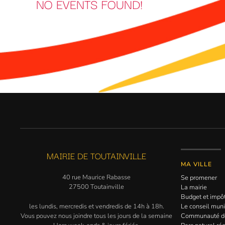
NO EVENTS FOUND!
MAIRIE DE TOUTAINVILLE
MA VILLE
40 rue Maurice Rabasse
Se promener
27500 Toutainville
La mairie
Budget et impô
les lundis, mercredis et vendredis de 14h à 18h.
Le conseil muni
Vous pouvez nous joindre tous les jours de la semaine
Communauté 