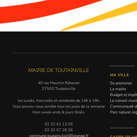
MAIRIE DE TOUTAINVILLE
MA VILLE
40 rue Maurice Rabasse
Se promener
27500 Toutainville
La mairie
Budget et impô
les lundis, mercredis et vendredis de 14h à 18h.
Le conseil muni
Vous pouvez nous joindre tous les jours de la semaine
Communauté 
Hors week-ends & jours fériés.
Parc naturel ré
02 32 41 13 05
02 32 57 28 26
commune.toutainville[@]orange.fr