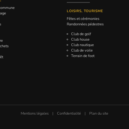
E
a commune
LOISIRS, TOURISME
rage
Fêtes et cérémonies
s
Randonnées pédestres
Club de golf
Club house
re
Club nautique
échets
Club de voile
Terrain de foot
êt
Mentions légales
|
Confidentialité
|
Plan du site