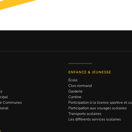
ENFANCE & JEUNESSE
École
Clos normand
ts
Garderie
cipal
Cantine
de Communes
Participation à la licence sportive et cu
gional
Participation aux voyages scolaires
Transports scolaires
Les différents services scolaires