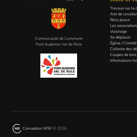
CADRE DE VI
Travaux sur l
Aire de covoitu
Rézo pouce
Les association
Voisinage
Se déplacer
Communauté de Commune
Église / Cimetiè
Pont Audemer Val de Risle
Collecte des d
Coupes de bois
Informations for
Conception WSF
©
2026