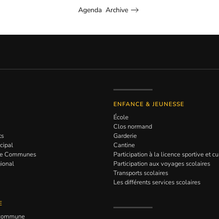
Agenda Archive
ENFANCE & JEUNESSE
École
Clos normand
ts
Garderie
cipal
Cantine
de Communes
Participation à la licence sportive et cu
gional
Participation aux voyages scolaires
Transports scolaires
Les différents services scolaires
E
a commune