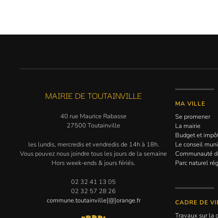
MAIRIE DE TOUTAINVILLE
MA VILLE
40 rue Maurice Rabasse
Se promener
27500 Toutainville
La mairie
Budget et impô
les lundis, mercredis et vendredis de 14h à 18h.
Le conseil muni
Vous pouvez nous joindre tous les jours de la semaine
Communauté 
Hors week-ends & jours fériés.
Parc naturel ré
02 32 41 13 05
02 32 57 28 26
commune.toutainville[@]orange.fr
CADRE DE VI
Travaux sur l