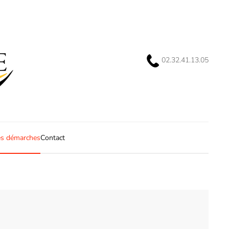
02.32.41.13.05
s démarches
Contact