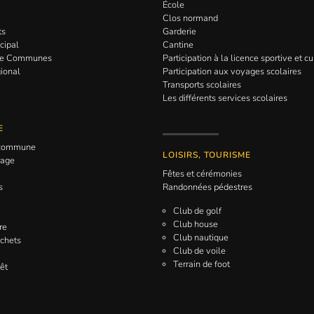
École
Clos normand
ts
Garderie
cipal
Cantine
de Communes
Participation à la licence sportive et cu
gional
Participation aux voyages scolaires
Transports scolaires
Les différents services scolaires
E
a commune
LOISIRS, TOURISME
rage
Fêtes et cérémonies
s
Randonnées pédestres
Club de golf
Club house
re
Club nautique
échets
Club de voile
Terrain de foot
êt