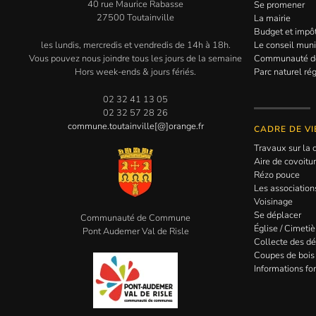
40 rue Maurice Rabasse
Se promener
27500 Toutainville
La mairie
Budget et impô
les lundis, mercredis et vendredis de 14h à 18h.
Le conseil muni
Vous pouvez nous joindre tous les jours de la semaine
Communauté 
Hors week-ends & jours fériés.
Parc naturel ré
02 32 41 13 05
02 32 57 28 26
commune.toutainville[@]orange.fr
CADRE DE VI
Travaux sur l
Aire de covoitu
Rézo pouce
Les association
Voisinage
Se déplacer
Communauté de Commune
Église / Cimetiè
Pont Audemer Val de Risle
Collecte des d
Coupes de bois
Informations for