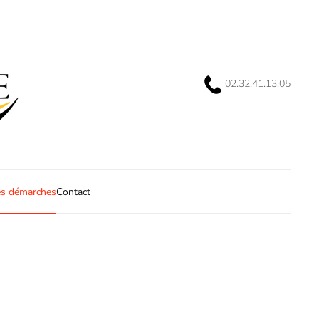
02.32.41.13.05
s démarches
Contact