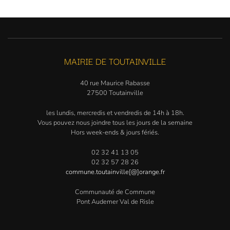
MAIRIE DE TOUTAINVILLE
40 rue Maurice Rabasse
27500 Toutainville
les lundis, mercredis et vendredis de 14h à 18h.
Vous pouvez nous joindre tous les jours de la semaine
Hors week-ends & jours fériés.
02 32 41 13 05
02 32 57 28 26
commune.toutainville[@]orange.fr
Communauté de Commune
Pont Audemer Val de Risle