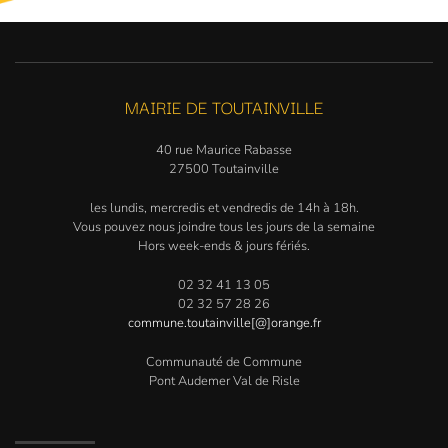
MAIRIE DE TOUTAINVILLE
40 rue Maurice Rabasse
27500 Toutainville
les lundis, mercredis et vendredis de 14h à 18h.
Vous pouvez nous joindre tous les jours de la semaine
Hors week-ends & jours fériés.
02 32 41 13 05
02 32 57 28 26
commune.toutainville[@]orange.fr
Communauté de Commune
Pont Audemer Val de Risle